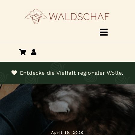
Zum
Inhalt
springen
Toggle
Navigat
Shop
Über mich
Entdecke die Vielfalt regionaler Wolle.
Termine
Kontakt
April 19, 2020