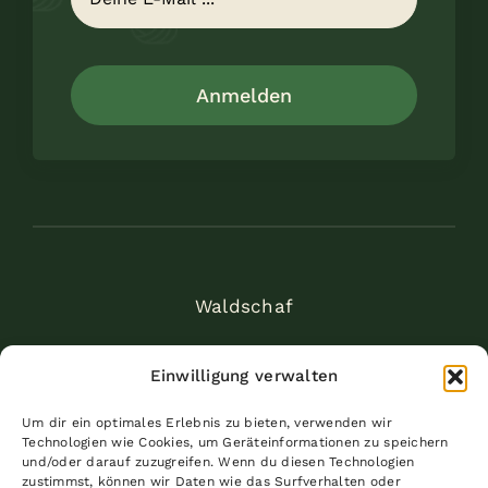
Anmelden
Waldschaf
Am Alten Weinheimer Weg 11
Einwilligung verwalten
68519 Viernheim
Um dir ein optimales Erlebnis zu bieten, verwenden wir
janine@waldschaf.shop
Technologien wie Cookies, um Geräteinformationen zu speichern
und/oder darauf zuzugreifen. Wenn du diesen Technologien
0176/70285896
zustimmst, können wir Daten wie das Surfverhalten oder