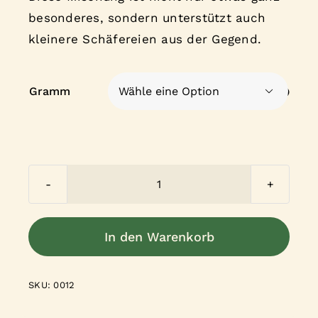
besonderes, sondern unterstützt auch
kleinere Schäfereien aus der Gegend.
Gramm

🌱
Hinnawäldler
-
In den Warenkorb
Natur
Menge
SKU:
0012