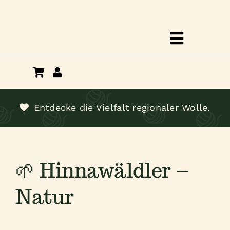
Zum
Inhalt
springen
Toggle
Navigat
Shop
Über mich
Entdecke die Vielfalt regionaler Wolle.
Termine
🌱 Hinnawäldler –
Kontakt
Natur